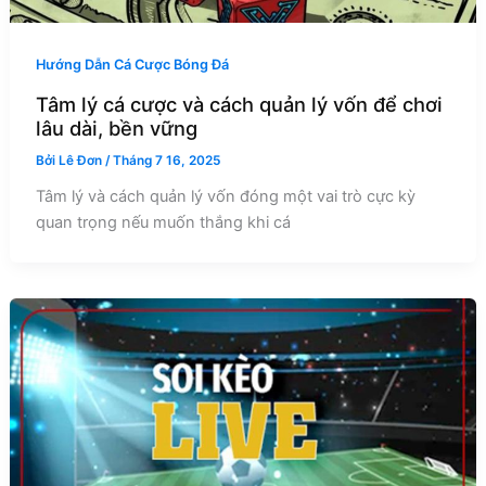
Hướng Dẫn Cá Cược Bóng Đá
Tâm lý cá cược và cách quản lý vốn để chơi
lâu dài, bền vững
Bởi
Lê Đơn
/
Tháng 7 16, 2025
Tâm lý và cách quản lý vốn đóng một vai trò cực kỳ
quan trọng nếu muốn thắng khi cá