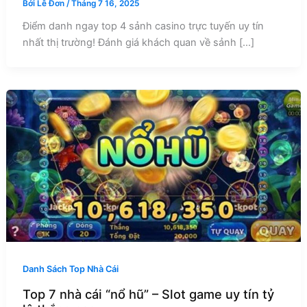
Bởi
Lê Đơn
/
Tháng 7 16, 2025
Điểm danh ngay top 4 sảnh casino trực tuyến uy tín
nhất thị trường! Đánh giá khách quan về sảnh […]
Danh Sách Top Nhà Cái
Top 7 nhà cái “nổ hũ” – Slot game uy tín tỷ