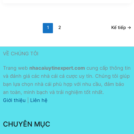
1
2
Kế tiếp
→
VỀ CHÚNG TÔI
Trang web
nhacaiuytinexpert.com
cung cấp thông tin
và đánh giá các nhà cái cá cược uy tín. Chúng tôi giúp
bạn lựa chọn nhà cái phù hợp với nhu cầu, đảm bảo
an toàn, minh bạch và trải nghiệm tốt nhất.
Giới thiệu
|
Liên hệ
CHUYÊN MỤC