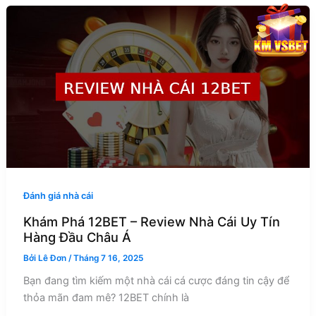
Đánh giá nhà cái
Khám Phá 12BET – Review Nhà Cái Uy Tín
Hàng Đầu Châu Á
Bởi
Lê Đơn
/
Tháng 7 16, 2025
Bạn đang tìm kiếm một nhà cái cá cược đáng tin cậy để
thỏa mãn đam mê? 12BET chính là