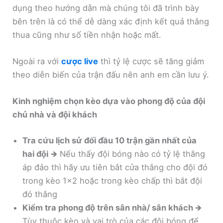
dụng theo hướng dẫn mà chúng tôi đã trình bày
bên trên là có thể dễ dàng xác định kết quả thắng
thua cũng như số tiền nhận hoặc mất.
Ngoài ra với
cược live
thì tỷ lệ cược sẽ tăng giảm
theo diễn biến của trận đấu nên anh em cần lưu ý.
Kinh nghiệm chọn kèo dựa vào phong độ của đội
chủ nhà và đội khách
Tra cứu lịch sử đối đầu 10 trận gần nhất của
hai đội
🡺 Nếu thấy đội bóng nào có tỷ lệ thắng
áp đảo thì hãy ưu tiên bắt cửa thắng cho đội đó
trong kèo 1×2 hoặc trong kèo chấp thì bắt đội
đó thắng
Kiểm tra phong độ trên sân nhà/ sân khách
🡺
Tùy thuộc kèo và vai trò của các đội bóng để