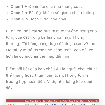
Chọn 1
🡺 Đoán đội chủ nhà thắng cuộc
Chọn 2
🡺 Bắt đội khách sẽ giành chiến thắng
Chọn X
🡺 Đoán 2 đội hoà nhau.
Dĩ nhiên, nhà cái sẽ đưa ra mức thưởng riêng cho
từng cửa đặt trong ba lựa chọn này. Thông
thường, đội bóng càng được đánh giá cao về thực
lực thì tỷ lệ trả thưởng sẽ càng thấp, còn đội yếu
hơn lại có mức ăn tiền hấp dẫn hơn.
Điểm nổi bật của kèo châu Âu là người chơi chỉ có
thể thắng hoặc thua hoàn toàn, không tồn tại
trường hợp hoàn tiền. Ví dụ như bảng kèo dưới
đây: