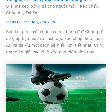
Giải mã kèo bóng đá cho người mới – Kèo chấp,
Châu Âu, Tài Xỉu
Bởi
Lê Đơn
•
Tháng 7 16, 2025
Bạn là người mới chơi cá cược bóng đá? Chúng tôi
sẽ giúp bạn hiểu rõ cách đọc kèo chấp, kèo châu
Âu và tài xỉu một cách dễ hiểu, chi tiết nhất. Cũng
như diễn giải các tỷ lệ kèo phổ biến hiện nay.