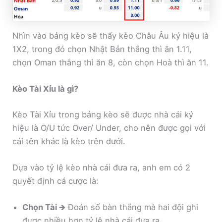
Nhìn vào bảng kèo sẽ thấy kèo Châu Âu ký hiệu là
1X2, trong đó chọn Nhật Bản thắng thì ăn 1.11,
chọn Oman thắng thì ăn 8, còn chọn Hoà thì ăn 11.
Kèo Tài Xỉu là gì?
Kèo Tài Xỉu trong bảng kèo sẽ được nhà cái ký
hiệu là O/U tức Over/ Under, cho nên được gọi với
cái tên khác là kèo trên dưới.
Dựa vào tỷ lệ kèo nhà cái đưa ra, anh em có 2
quyết định cá cược là:
Chọn Tài
🡺 Đoán số bàn thắng mà hai đội ghi
được nhiều hơn tỷ lệ nhà cái đưa ra