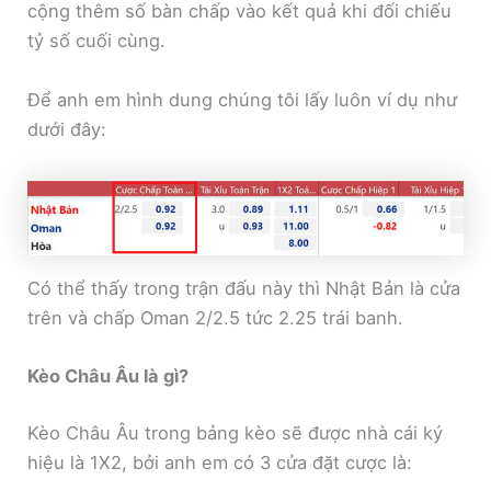
cộng thêm số bàn chấp vào kết quả khi đối chiếu
tỷ số cuối cùng.
Để anh em hình dung chúng tôi lấy luôn ví dụ như
dưới đây:
Có thể thấy trong trận đấu này thì Nhật Bản là cửa
trên và chấp Oman 2/2.5 tức 2.25 trái banh.
Kèo Châu Âu là gì?
Kèo Châu Âu trong bảng kèo sẽ được nhà cái ký
hiệu là 1X2, bởi anh em có 3 cửa đặt cược là: