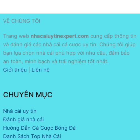
VỀ CHÚNG TÔI
Trang web
nhacaiuytinexpert.com
cung cấp thông tin
và đánh giá các nhà cái cá cược uy tín. Chúng tôi giúp
bạn lựa chọn nhà cái phù hợp với nhu cầu, đảm bảo
an toàn, minh bạch và trải nghiệm tốt nhất.
Giới thiệu
|
Liên hệ
CHUYÊN MỤC
Nhà cái uy tín
Đánh giá nhà cái
Hướng Dẫn Cá Cược Bóng Đá
Danh Sách Top Nhà Cái