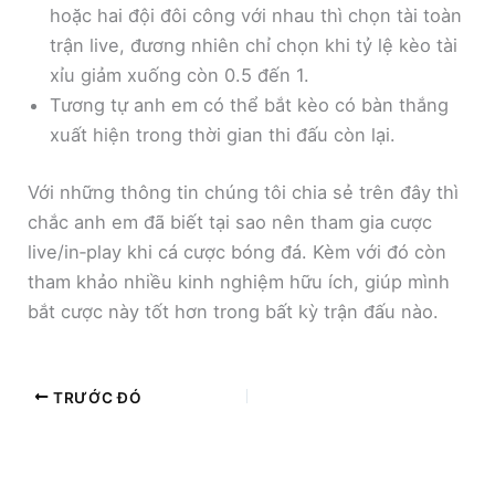
hoặc hai đội đôi công với nhau thì chọn tài toàn
trận live, đương nhiên chỉ chọn khi tỷ lệ kèo tài
xỉu giảm xuống còn 0.5 đến 1.
Tương tự anh em có thể bắt kèo có bàn thắng
xuất hiện trong thời gian thi đấu còn lại.
Với những thông tin chúng tôi chia sẻ trên đây thì
chắc anh em đã biết tại sao nên tham gia cược
live/in‑play khi cá cược bóng đá. Kèm với đó còn
tham khảo nhiều kinh nghiệm hữu ích, giúp mình
bắt cược này tốt hơn trong bất kỳ trận đấu nào.
TRƯỚC ĐÓ