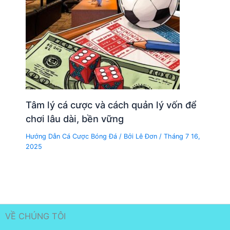
Tâm lý cá cược và cách quản lý vốn để
chơi lâu dài, bền vững
Hướng Dẫn Cá Cược Bóng Đá
/ Bởi
Lê Đơn
/
Tháng 7 16,
2025
VỀ CHÚNG TÔI