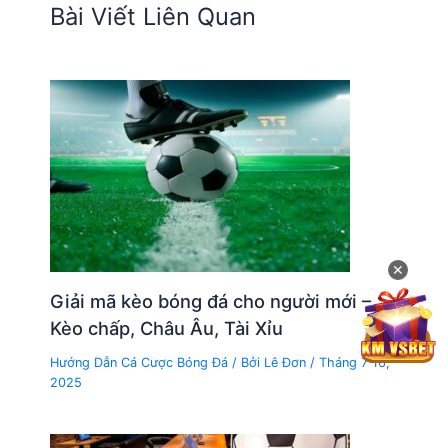
Bài Viết Liên Quan
✕
Giải mã kèo bóng đá cho người mới –
Kèo chấp, Châu Âu, Tài Xỉu
Hướng Dẫn Cá Cược Bóng Đá
/ Bởi
Lê Đơn
/
Tháng 7 16,
2025