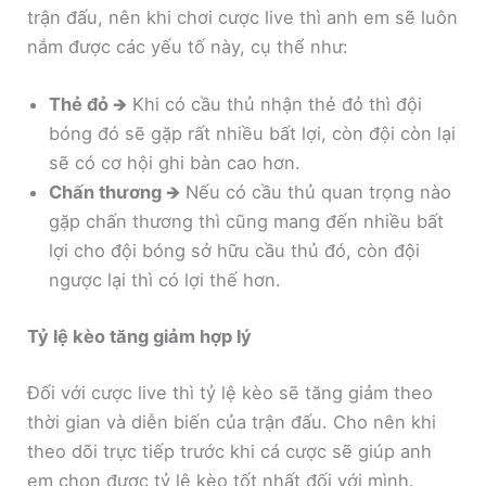
trận đấu, nên khi chơi cược live thì anh em sẽ luôn
nắm được các yếu tố này, cụ thể như:
Thẻ đỏ
🡺 Khi có cầu thủ nhận thẻ đỏ thì đội
bóng đó sẽ gặp rất nhiều bất lợi, còn đội còn lại
sẽ có cơ hội ghi bàn cao hơn.
Chấn thương
🡺 Nếu có cầu thủ quan trọng nào
gặp chấn thương thì cũng mang đến nhiều bất
lợi cho đội bóng sở hữu cầu thủ đó, còn đội
ngược lại thì có lợi thế hơn.
Tỷ lệ kèo tăng giảm hợp lý
Đối với cược live thì tỷ lệ kèo sẽ tăng giảm theo
thời gian và diễn biến của trận đấu. Cho nên khi
theo dõi trực tiếp trước khi cá cược sẽ giúp anh
em chọn được tỷ lệ kèo tốt nhất đối với mình.