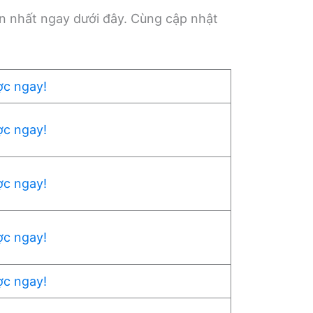
ín nhất ngay dưới đây. Cùng cập nhật
c ngay!
c ngay!
c ngay!
c ngay!
c ngay!