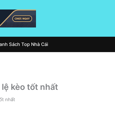
anh Sách Top Nhà Cái
 lệ kèo tốt nhất
ốt nhất