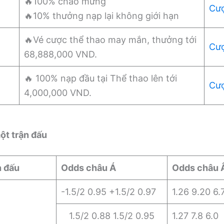
🔥100% chào mừng
Cượ
🔥10% thưởng nạp lại không giới hạn
🔥Vé cược thể thao may mắn, thưởng tới
Cượ
68,888,000 VND.
🔥 100% nạp đầu tại Thể thao lên tới
Cượ
4,000,000 VND.
ột trận đấu
n đấu
Odds châu Á
Odds châu 
-1.5/2 0.95 +1.5/2 0.97
1.26 9.20 6.
1.5/2 0.88 1.5/2 0.95
1.27 7.8 6.0