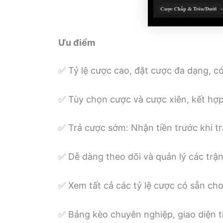
Ưu điểm
✅ Tỷ lệ cược cao, đặt cược đa dạng, có
✅ Tùy chọn cược và cược xiên, kết hợp
✅ Trả cược sớm: Nhận tiền trước khi tr
✅ Dễ dàng theo dõi và quản lý các trận
✅ Xem tất cả các tỷ lệ cược có sẵn cho
✅ Bảng kèo chuyên nghiệp, giao diện th