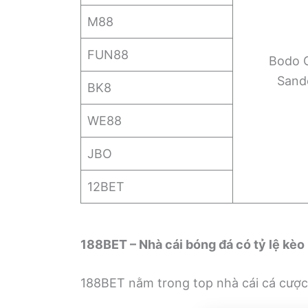
M88
FUN88
Bodo G
Sand
BK8
WE88
JBO
12BET
188BET – Nhà cái bóng đá có tỷ lệ kèo 
188BET nằm trong top nhà cái cá cược 