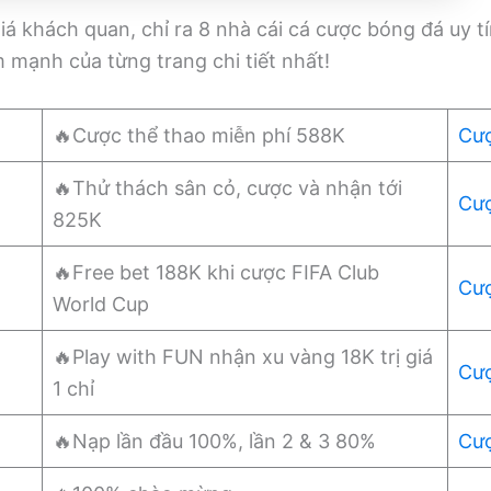
á khách quan, chỉ ra 8 nhà cái cá cược bóng đá uy t
m mạnh của từng trang chi tiết nhất!
🔥Cược thể thao miễn phí 588K
Cượ
🔥Thử thách sân cỏ, cược và nhận tới
Cượ
825K
🔥Free bet 188K khi cược FIFA Club
Cượ
World Cup
🔥Play with FUN nhận xu vàng 18K trị giá
Cượ
1 chỉ
🔥Nạp lần đầu 100%, lần 2 & 3 80%
Cượ