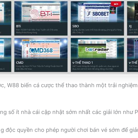
c, W88 biến cá cược thể thao thành một trải nghiệm 
ng số ít nhà cái cập nhật sớm nhất các giải lớn như
g độc quyền cho phép người chơi bán vé sớm để giảm 