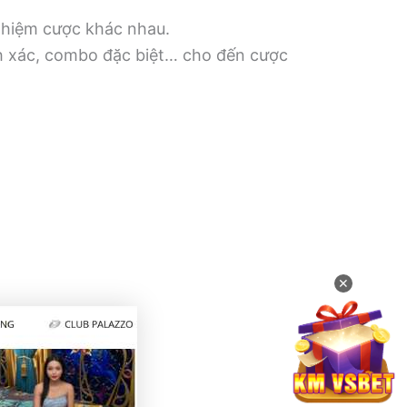
nghiệm cược khác nhau.
ính xác, combo đặc biệt… cho đến cược
✕