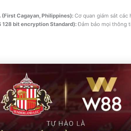
(First Cagayan, Philippines):
Cơ quan giám sát các 
 128 bit encryption Standard):
Đảm bảo mọi thông ti