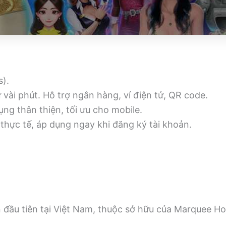
s).
ừ vài phút. Hỗ trợ ngân hàng, ví điện tử, QR code.
ng thân thiện, tối ưu cho mobile.
 thực tế, áp dụng ngay khi đăng ký tài khoản.
 đầu tiên tại Việt Nam, thuộc sở hữu của Marquee Hold