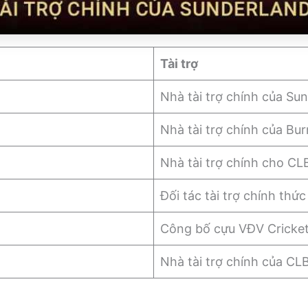
Tài trợ
Nhà tài trợ chính của Su
Nhà tài trợ chính của Bu
Nhà tài trợ chính cho C
Đối tác tài trợ chính th
Công bố cựu VĐV Cricket 
Nhà tài trợ chính của CLB