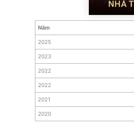
Năm
2025
2023
2022
2022
2021
2020