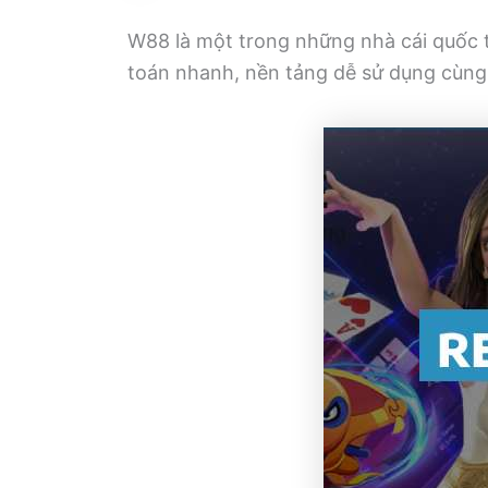
W88 là một trong những nhà cái quốc t
toán nhanh, nền tảng dễ sử dụng cùng 