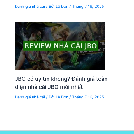
Đánh giá nhà cái
/ Bởi
Lê Đơn
/
Tháng 7 16, 2025
JBO có uy tín không? Đánh giá toàn
diện nhà cái JBO mới nhất
Đánh giá nhà cái
/ Bởi
Lê Đơn
/
Tháng 7 16, 2025