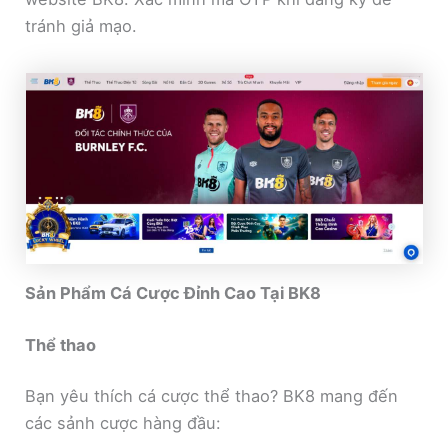
tránh giả mạo.
Sản Phẩm Cá Cược Đỉnh Cao Tại BK8
Thể thao
Bạn yêu thích cá cược thể thao? BK8 mang đến
các sảnh cược hàng đầu: