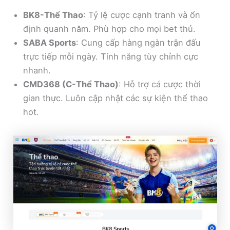
BK8-Thể Thao
: Tỷ lệ cược cạnh tranh và ổn
định quanh năm. Phù hợp cho mọi bet thủ.
SABA Sports
: Cung cấp hàng ngàn trận đấu
trực tiếp mỗi ngày. Tính năng tùy chỉnh cực
nhanh.
CMD368 (C-Thể Thao)
: Hỗ trợ cá cược thời
gian thực. Luôn cập nhật các sự kiện thể thao
hot.