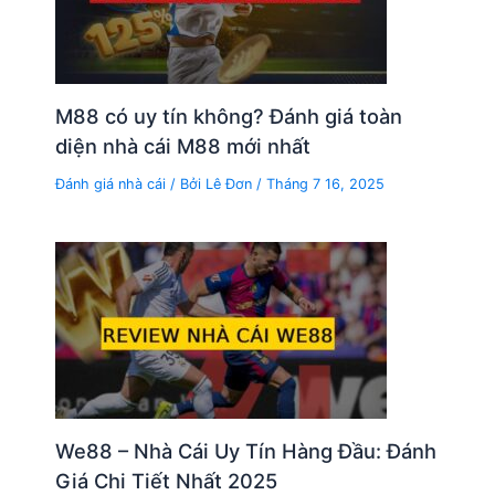
M88 có uy tín không? Đánh giá toàn
diện nhà cái M88 mới nhất
Đánh giá nhà cái
/ Bởi
Lê Đơn
/
Tháng 7 16, 2025
We88 – Nhà Cái Uy Tín Hàng Đầu: Đánh
Giá Chi Tiết Nhất 2025