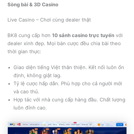
Sòng bài & 3D Casino
Live Casino – Chơi cùng dealer thật
BK8 cung cấp hơn
10 sảnh casino trực tuyến
với
dealer xinh đẹp. Mọi bàn cược đều chia bài theo
thời gian thực:
Giao diện tiếng Việt thân thiện. Kết nối luôn ổn
định, không giật lag.
Tỷ lệ cược hấp dẫn. Phù hợp cho cả người mới
và cao thủ.
Hợp tác với nhà cung cấp hàng đầu. Chất lượng
luôn đỉnh cao.