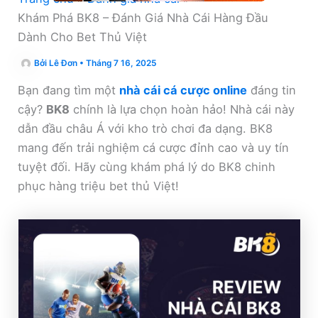
Khám Phá BK8 – Đánh Giá Nhà Cái Hàng Đầu
Dành Cho Bet Thủ Việt
Bởi
Lê Đơn
•
Tháng 7 16, 2025
Bạn đang tìm một
nhà cái cá cược online
đáng tin
cậy?
BK8
chính là lựa chọn hoàn hảo! Nhà cái này
dẫn đầu châu Á với kho trò chơi đa dạng. BK8
mang đến trải nghiệm cá cược đỉnh cao và uy tín
tuyệt đối. Hãy cùng khám phá lý do BK8 chinh
phục hàng triệu bet thủ Việt!