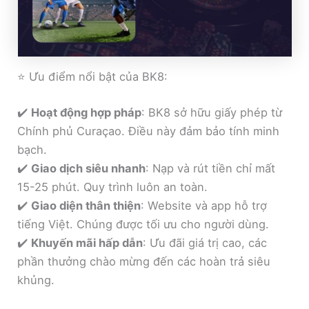
⭐ Ưu điểm nổi bật của BK8:
✔️
Hoạt động hợp pháp
: BK8 sở hữu giấy phép từ
Chính phủ Curaçao. Điều này đảm bảo tính minh
bạch.
✔️
Giao dịch siêu nhanh
: Nạp và rút tiền chỉ mất
15-25 phút. Quy trình luôn an toàn.
✔️
Giao diện thân thiện
: Website và app hỗ trợ
tiếng Việt. Chúng được tối ưu cho người dùng.
✔️
Khuyến mãi hấp dẫn
: Ưu đãi giá trị cao, các
phần thưởng chào mừng đến các hoàn trả siêu
khủng.