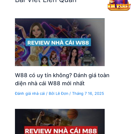
W88 có uy tín không? Đánh giá toàn
diện nhà cái W88 mới nhất
Đánh giá nhà cái
/ Bởi
Lê Đơn
/
Tháng 7 16, 2025