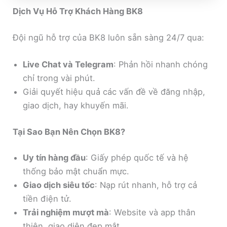
Dịch Vụ Hỗ Trợ Khách Hàng BK8
Đội ngũ hỗ trợ của BK8 luôn sẵn sàng 24/7 qua:
Live Chat và Telegram
: Phản hồi nhanh chóng
chỉ trong vài phút.
Giải quyết hiệu quả các vấn đề về đăng nhập,
giao dịch, hay khuyến mãi.
Tại Sao Bạn Nên Chọn BK8?
Uy tín hàng đầu
: Giấy phép quốc tế và hệ
thống bảo mật chuẩn mực.
Giao dịch siêu tốc
: Nạp rút nhanh, hỗ trợ cả
tiền điện tử.
Trải nghiệm mượt mà
: Website và app thân
thiện, giao diện đẹp mắt.