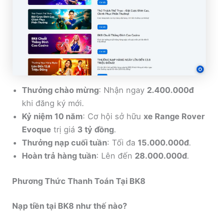
Thưởng chào mừng
: Nhận ngay
2.400.000đ
khi đăng ký mới.
Kỷ niệm 10 năm
: Cơ hội sở hữu
xe Range Rover
Evoque
trị giá
3 tỷ đồng
.
Thưởng nạp cuối tuần
: Tối đa
15.000.000đ
.
Hoàn trả hàng tuần
: Lên đến
28.000.000đ
.
Phương Thức Thanh Toán Tại BK8
Nạp tiền tại BK8 như thế nào?