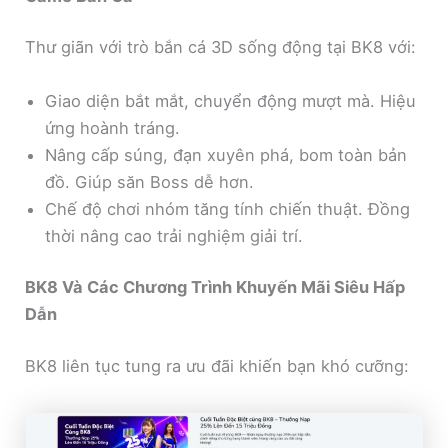
Thư giãn với trò bắn cá 3D sống động tại BK8 với:
Giao diện bắt mắt, chuyển động mượt mà. Hiệu
ứng hoành tráng.
Nâng cấp súng, đạn xuyên phá, bom toàn bản
đồ. Giúp săn Boss dễ hơn.
Chế độ chơi nhóm tăng tính chiến thuật. Đồng
thời nâng cao trải nghiệm giải trí.
BK8 Và Các Chương Trình Khuyến Mãi Siêu Hấp
Dẫn
BK8 liên tục tung ra ưu đãi khiến bạn khó cưỡng: